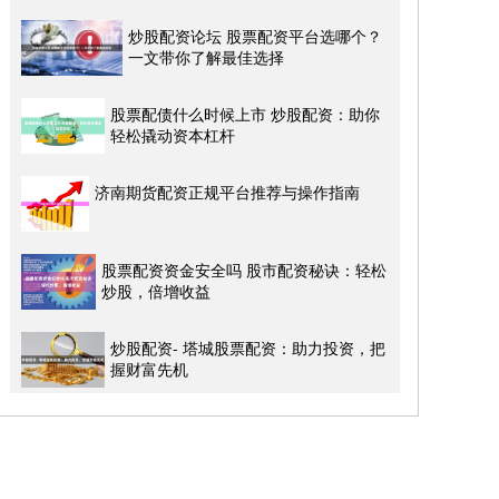
炒股配资论坛 股票配资平台选哪个？
一文带你了解最佳选择
股票配债什么时候上市 炒股配资：助你
轻松撬动资本杠杆
济南期货配资正规平台推荐与操作指南
股票配资资金安全吗 股市配资秘诀：轻松
炒股，倍增收益
炒股配资- 塔城股票配资：助力投资，把
握财富先机