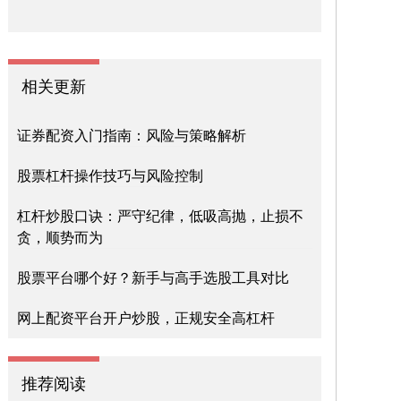
相关更新
证券配资入门指南：风险与策略解析
股票杠杆操作技巧与风险控制
杠杆炒股口诀：严守纪律，低吸高抛，止损不
贪，顺势而为
股票平台哪个好？新手与高手选股工具对比
网上配资平台开户炒股，正规安全高杠杆
推荐阅读