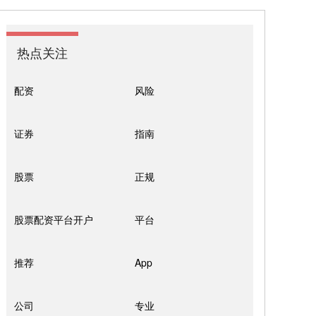
热点关注
配资
风险
证券
指南
股票
正规
股票配资平台开户
平台
推荐
App
公司
专业