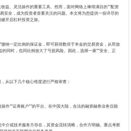
放大收益、灵活操作的重要工具。然而，面对网络上琳琅满目的**配资
金与交易安全，成为投资者首要关注的问题。本文将为您提供一份详尽的
，稳健开启杠杆投资之旅。
**缴纳一定比例的保证金，即可获得数倍于本金的交易资金，从而放
益的同时，也同比例放大了亏损风险。因此，选择一家**安全、正
双眼，从以下几个核心维度进行严格审查：
或直接操作**证券账户**的平台。在中国大陆，合法的融资融券业务仅能
作为信息中介或技术服务方存在，其资金流转清晰，合作方明确。重点考察