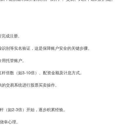
机号完成注册。
成人脸识别等实名验证，这是保障账户安全的关键步骤。
人专用托管账户。
的杠杆倍数（如3-10倍）、配资金额及计息方式。
台提供的交易系统进行股票买卖操作。
杠杆（如2-3倍）开始，逐步积累经验。
有侥幸心理。