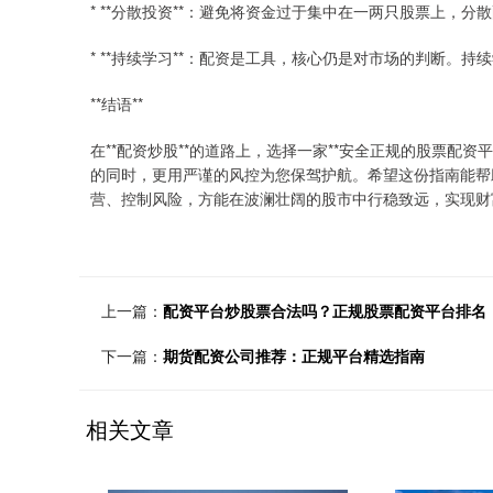
* **分散投资**：避免将资金过于集中在一两只股票上，
* **持续学习**：配资是工具，核心仍是对市场的判断。
**结语**
在**配资炒股**的道路上，选择一家**安全正规的股票配
的同时，更用严谨的风控为您保驾护航。希望这份指南能帮
营、控制风险，方能在波澜壮阔的股市中行稳致远，实现财
上一篇：
配资平台炒股票合法吗？正规股票配资平台排名
下一篇：
期货配资公司推荐：正规平台精选指南
相关文章