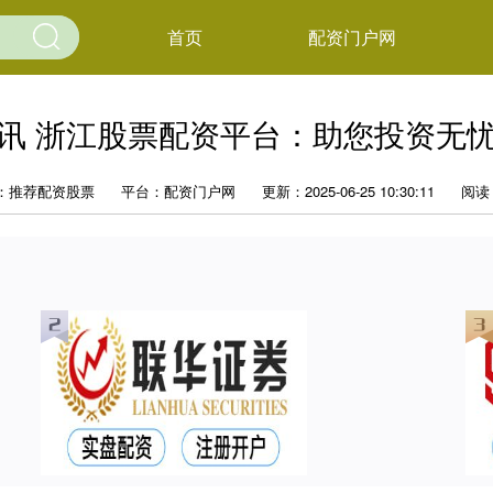
首页
配资门户网
讯 浙江股票配资平台：助您投资无
：推荐配资股票
平台：配资门户网
更新：2025-06-25 10:30:11
阅读