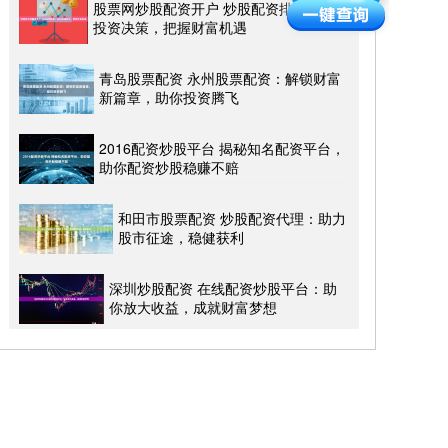
股票网炒股配资开户 炒股配资排名：助你
投资决策，把握财富机遇
青岛股票配资 永州股票配资：解锁财富
新篇章，助你投资腾飞
2016配资炒股平台 揭秘知名配资平台，
助你配资炒股稳赚不赔
和田市股票配资 炒股配资代理：助力
股市征途，稳健获利
深圳炒股配资 在线配资炒股平台：助
你放大收益，成就财富梦想