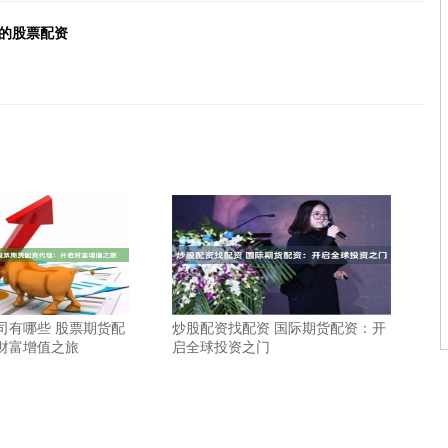
的股票配资
司有哪些 股票期货配
炒股配资找配资 国际期货配资：开
财富增值之旅
启全球投资之门