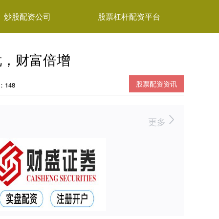
炒股配资公司
股票杠杆配资平台
忧，财富倍增
股票配资资讯
：148
更多