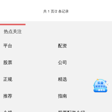
共 1 页/2 条记录
热点关注
平台
配资
股票
公司
正规
精选
推荐
指南