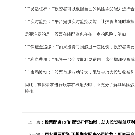
* **灵活杠杆：**投资者可以根据自己的风险承受能力选择
* **实时监控：**平台提供实时监控功能，让投资者随时掌
需要注意的是，股票在线配资也存在一定的风险，例如：
* **保证金追缴：**如果投资亏损超过一定比例，投资者
* **利息费用：**配资平台会收取利息费用，这会增加投资
* **市场波动：**股票市场波动较大，配资会放大投资收益
因此，投资者在进行股票在线配资时，应充分了解其风险炒
操作。
上一篇：
股票配资15倍 配资好评如潮，助力投资稳健获利
下一篇：
西安股票配资 正规期货配资公司推荐：可靠平台