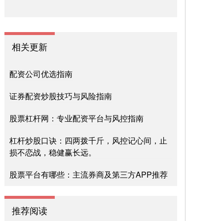
相关更新
配资公司优选指南
证券配资炒股技巧与风险指南
股票杠杆网：专业配资平台与风控指南
杠杆炒股口诀：四两拨千斤，风控记心间，止
损不恋战，稳健赢长远。
股票平台有哪些：主流券商及第三方APP推荐
推荐阅读