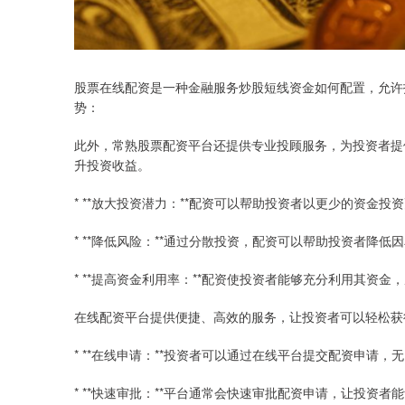
股票在线配资是一种金融服务炒股短线资金如何配置，允许
势：
此外，常熟股票配资平台还提供专业投顾服务，为投资者提
升投资收益。
* **放大投资潜力：**配资可以帮助投资者以更少的资金
* **降低风险：**通过分散投资，配资可以帮助投资者降
* **提高资金利用率：**配资使投资者能够充分利用其资
在线配资平台提供便捷、高效的服务，让投资者可以轻松获
* **在线申请：**投资者可以通过在线平台提交配资申请，
* **快速审批：**平台通常会快速审批配资申请，让投资者