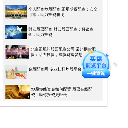
个人配资炒股配资 正规期货配资：安全
可靠，助力投资腾飞
财云股票配资 财云股票配资：解锁资
金，助力投资
北京正规的股票配资公司 常州期货配
资：助力投资，成就财富梦想
金股配资网 专业杠杆炒股平台 安全高效
炒股短线资金如何配置 股票在线配
资：助你投资更轻松