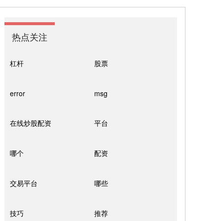
热点关注
杠杆
股票
error
msg
在线炒股配资
平台
哪个
配资
交易平台
哪些
技巧
推荐