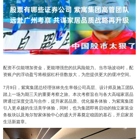
配资不仅能增加资金，更能增强您的抗风险能力。当市场波动时，配
资账户的浮动盈亏将根据杠杆倍数放大，为您提供更大的缓冲空间。
7月9日，紫寓集团总经理张林先生率领公司高层、设计师及施工团队
踏上一场为期三天的重要考察之旅。本次考察旨在与各大高端家居品
牌通过深度交流与合作，提升家居品质、优化服务体验，为紫寓集团
引入更卓越的生活美学体验，同时，也为集团即将启动的独立家装业
务板块以及海尔智家体验中心的盛大开幕奠定稳固的基石，开启家居
生活新篇章。