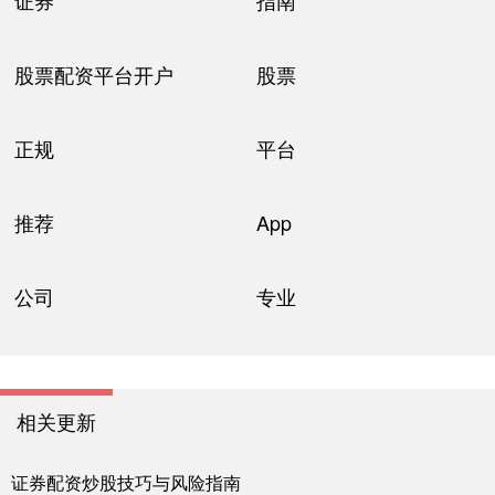
股票配资平台开户
股票
正规
平台
推荐
App
公司
专业
相关更新
证券配资炒股技巧与风险指南