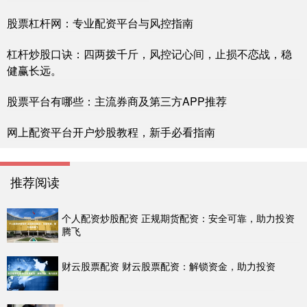
股票杠杆网：专业配资平台与风控指南
杠杆炒股口诀：四两拨千斤，风控记心间，止损不恋战，稳
健赢长远。
股票平台有哪些：主流券商及第三方APP推荐
网上配资平台开户炒股教程，新手必看指南
推荐阅读
个人配资炒股配资 正规期货配资：安全可靠，助力投资
腾飞
财云股票配资 财云股票配资：解锁资金，助力投资