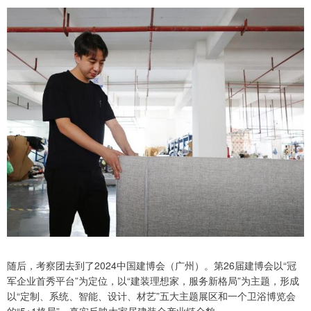
随后，考察团去到了2024中国建博会（广州）。第26届建博会以“冠
军企业首秀平台”为定位，以“建装理想家，服务新格局”为主题，形成
以“定制、系统、智能、设计、材艺”五大主题展区和一个卫浴博览会
的“5+1格局”，真实反映大家居建装全产业链全貌。