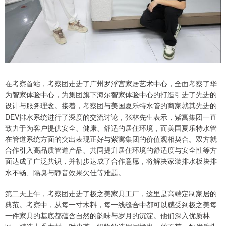
在考察首站，考察团走进了广州罗浮宫家居艺术中心，全面考察了华
为智家体验中心，为集团旗下海尔智家体验中心的打造引进了先进的
设计与服务理念。接着，考察团与美国夏乐特水管的商家就其先进的
DEV排水系统进行了深度的交流讨论，张林先生表示，紫寓集团一直
致力于为客户提供安全、健康、舒适的居住环境，而美国夏乐特水管
在管道系统方面的突出表现正好与紫寓集团的价值观相契合。双方就
合作引入高品质管道产品、共同提升居住环境的舒适度与安全性等方
面达成了广泛共识，并初步达成了合作意愿，将解决家装排水板块排
水不畅、隔臭与静音效果欠佳等难题。
第二天上午，考察团走进了极之美家具工厂，这里是高端定制家居的
典范。考察中，从每一寸木料，每一线缝合中都可以感受到极之美每
一件家具的基底都蕴含自然的韵味与岁月的沉淀。他们深入优质林